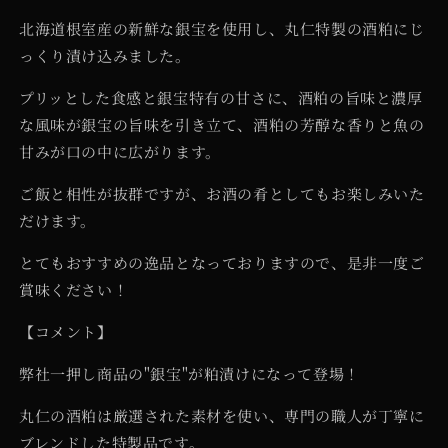
切
切
北海道根室産の新鮮な銀宝を使用し、丸仁特製の酒粕にじ
身
身
っくり漬け込みました。
粕
粕
漬
漬
プリッとした食感と銀宝特有の甘さに、酒粕の旨味と濃厚
け
け
な風味が銀宝の旨味を引き立て、酒粕の芳醇な香りと魚の
の
の
甘みが口の中に広がります。
数
数
量
量
ご飯と相性が抜群ですが、お酒の肴としてもお楽しみいた
を
を
だけます。
減
増
とてもおすすめの逸品となっておりますので、是非一度ご
ら
や
す
す
賞味ください！
【コメント】
弊社一押し商品の"銀宝"が粕漬けになって登場！
丸仁の酒粕は厳選された素材を使い、専門の職人が丁寧に
ブレンドした特製品です。